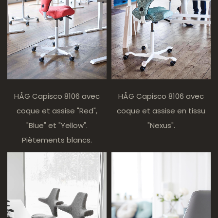
HÅG Capisco 8106 avec
HÅG Capisco 8106 avec
coque et assise "Red",
coque et assise en tissu
"Blue" et "Yellow".
"Nexus".
Piètements blancs.