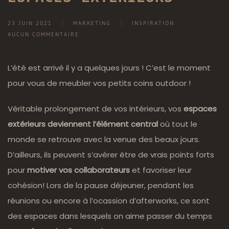
23 JUIN 2021
MARKETING
INSPIRATION
AUCUN COMMENTAIRE
SUR
DU
MOBILIER
L’été est arrivé il y a quelques jours ! C’est le moment
POUR
pour vous de meubler vos petits coins outdoor !
VOS
ESPACES
EXTÉRIEURS
Véritable prolongement de vos intérieurs, vos
espaces
extérieurs deviennent l’élément central
où tout le
monde se retrouve avec la venue des beaux jours.
D’ailleurs, ils peuvent s’avérer être de vrais points forts
pour
motiver vos collaborateurs
et favoriser leur
cohésion! Lors de la pause déjeuner, pendant les
réunions ou encore à l’ocassion d’afterworks, ce sont
des espaces dans lesquels on aime passer du temps