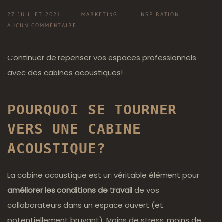
27 JUILLET 2021
MARKETING
INSPIRATION
AUCUN COMMENTAIRE
SUR
LA
CABINE
Continuer de repenser vos espaces professionnels
ACOUSTIQUE
avec des cabines acoustiques!
:
L’INDISPENSABLE
POUR
POURQUOI SE TOURNER
VOS
OPEN
VERS UNE
CABINE
SPACES
ACOUSTIQUE
?
La cabine acoustique est un véritable élément pour
améliorer les conditions de travail
de vos
collaborateurs dans un espace ouvert (et
potentiellement bruyant). Moins de stress, moins de